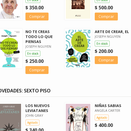
$ 350.00
$ 500.00
Comprar
Comprar
NO TE CREAS
ARTE DE CREAR, EL
TODO LO QUE
JOSEPH NGUYEN
PIENSAS
En stock
JOSEPH NGUYEN
$ 200.00
En stock
Comprar
$ 250.00
Comprar
VEDADES: SEXTO PISO
LOS NUEVOS
NIÑAS SABIAS
LEVIATANES
ANGELA CARTER
JOHN GRAY
Agotado
Agotado
$ 400.00
$ 340.00