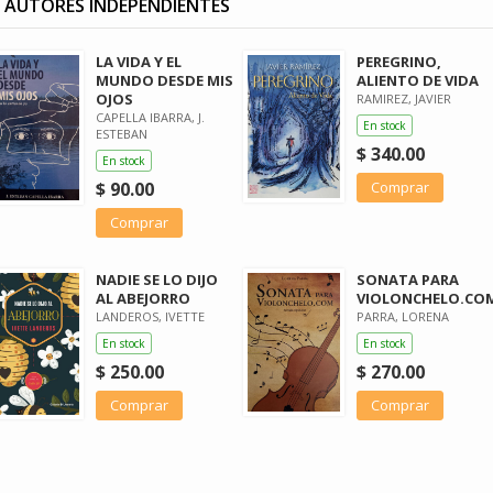
 AUTORES INDEPENDIENTES
LA VIDA Y EL
PEREGRINO,
MUNDO DESDE MIS
ALIENTO DE VIDA
OJOS
RAMIREZ, JAVIER
CAPELLA IBARRA, J.
En stock
ESTEBAN
$ 340.00
En stock
$ 90.00
Comprar
Comprar
NADIE SE LO DIJO
SONATA PARA
AL ABEJORRO
VIOLONCHELO.CO
LANDEROS, IVETTE
PARRA, LORENA
En stock
En stock
$ 250.00
$ 270.00
Comprar
Comprar