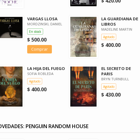
$ 420.00
VARGAS LLOSA
LA GUARDIANA DE
LIBROS
MORDZINSKI, DANIEL
MADELINE MARTIN
En stock
Agotado
$ 500.00
$ 400.00
Comprar
LA HIJA DEL FUEGO
EL SECRETO DE
PARIS
SOFIA ROBLEDA
BRYN TURNBULL
Agotado
Agotado
$ 400.00
$ 430.00
VEDADES: PENGUIN RANDOM HOUSE