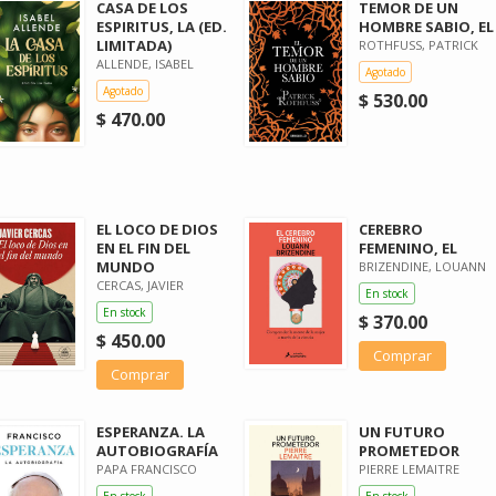
CASA DE LOS
TEMOR DE UN
ESPIRITUS, LA (ED.
HOMBRE SABIO, EL
LIMITADA)
ROTHFUSS, PATRICK
ALLENDE, ISABEL
Agotado
Agotado
$ 530.00
$ 470.00
EL LOCO DE DIOS
CEREBRO
EN EL FIN DEL
FEMENINO, EL
MUNDO
BRIZENDINE, LOUANN
CERCAS, JAVIER
En stock
En stock
$ 370.00
$ 450.00
Comprar
Comprar
ESPERANZA. LA
UN FUTURO
AUTOBIOGRAFÍA
PROMETEDOR
PAPA FRANCISCO
PIERRE LEMAITRE
En stock
En stock