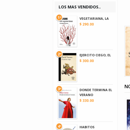
LOS MAS VENDIDOS..
1º
VEGETARIANA, LA
$ 290.00
2º
EJERCITO CIEGO, EL
$ 300.00
NO
3º
DONDE TERMINA EL
VERANO
$ 330.00
4º
HABITOS