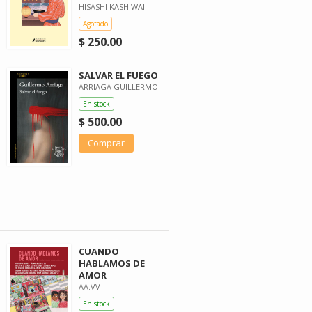
HISASHI KASHIWAI
Agotado
$ 250.00
SALVAR EL FUEGO
ARRIAGA GUILLERMO
En stock
$ 500.00
Comprar
CUANDO
HABLAMOS DE
AMOR
AA.VV
En stock