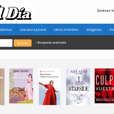
Quiénes 
Idiomas
Literatura Juvenil
Libros Infantiles
Imágenes
Fe
Busqueda avanzada