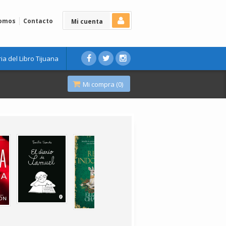
Somos
Contacto
Mi cuenta
ria del Libro Tijuana
Mi compra (
0
)