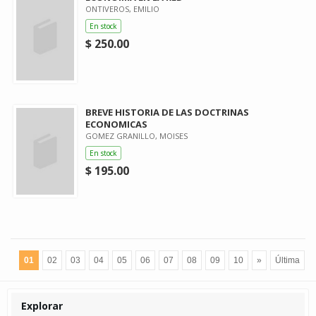
ONTIVEROS, EMILIO
En stock
$ 250.00
BREVE HISTORIA DE LAS DOCTRINAS
ECONOMICAS
GOMEZ GRANILLO, MOISES
En stock
$ 195.00
01
02
03
04
05
06
07
08
09
10
»
Última
Explorar