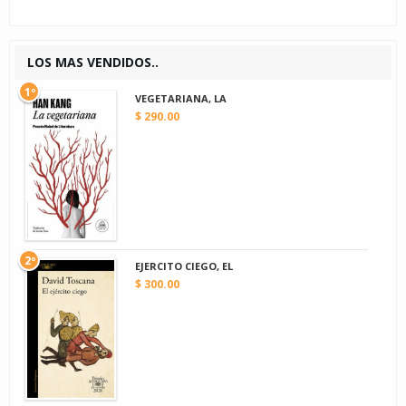
LOS MAS VENDIDOS..
1º
VEGETARIANA, LA
$ 290.00
2º
EJERCITO CIEGO, EL
$ 300.00