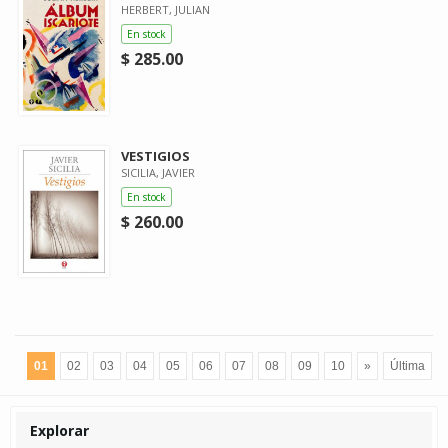
HERBERT, JULIAN
En stock
$ 285.00
VESTIGIOS
SICILIA, JAVIER
En stock
$ 260.00
01
02
03
04
05
06
07
08
09
10
»
Última
Explorar