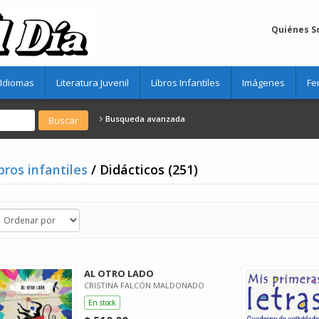
Quiénes 
Idiomas
Literatura Juvenil
Libros Infantiles
Imágenes
Fe
Busqueda avanzada
bros infantiles
/ Didácticos (251)
AL OTRO LADO
CRISTINA FALCÓN MALDONADO
En stock