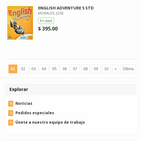
ENGLISH ADVENTURE 5 STD
MORALES, JOSE
En stock
$ 395.00
01
02
03
04
05
06
07
08
09
10
»
Última
Explorar
Noticias
Pedidos especiales
Únete a nuestro equipo de trabajo