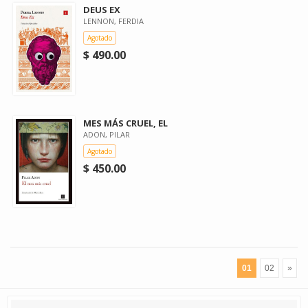
DEUS EX
LENNON, FERDIA
Agotado
$ 490.00
MES MÁS CRUEL, EL
ADON, PILAR
Agotado
$ 450.00
01
02
»