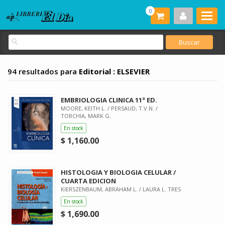
0
94 resultados para
Editorial : ELSEVIER
EMBRIOLOGIA CLINICA 11ª ED.
MOORE, KEITH L. / PERSAUD, T.V.N. /
TORCHIA, MARK G.
En stock
$ 1,160.00
HISTOLOGIA Y BIOLOGIA CELULAR /
CUARTA EDICION
KIERSZENBAUM, ABRAHAM L. / LAURA L. TRES
En stock
$ 1,690.00