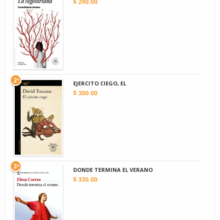
$ 290.00
2º
EJERCITO CIEGO, EL
$ 300.00
3º
DONDE TERMINA EL VERANO
$ 330.00