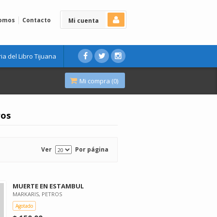
Somos
Contacto
Mi cuenta
ria del Libro Tijuana
Mi compra (
0
)
ros
Ver
Por página
MUERTE EN ESTAMBUL
MARKARIS, PETROS
Agotado