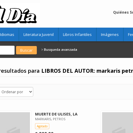
Quiénes 
Idiomas
Literatura Juvenil
Libros Infantiles
Imágenes
Fe
Busqueda avanzada
resultados para
LIBROS DEL AUTOR: markaris pet
MUERTE DE ULISES, LA
MARKARIS, PETROS
Agotado