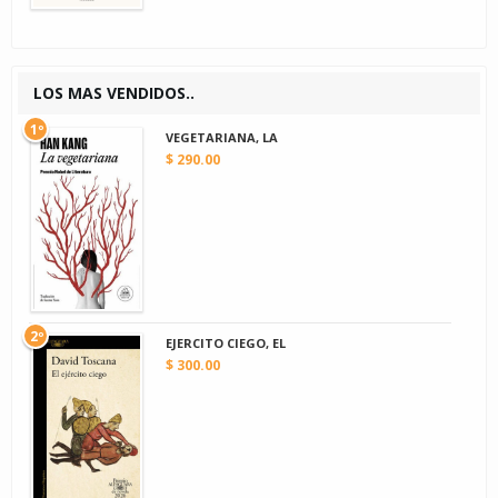
LOS MAS VENDIDOS..
1º
VEGETARIANA, LA
$ 290.00
2º
EJERCITO CIEGO, EL
$ 300.00