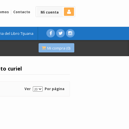
Somos
Contacto
Mi cuenta
ria del Libro Tijuana
Mi compra (
0
)
to curiel
Ver
Por página