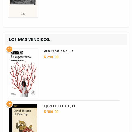
LOS MAS VENDIDOS..
1º
VEGETARIANA, LA
$ 290.00
2º
EJERCITO CIEGO, EL
$ 300.00