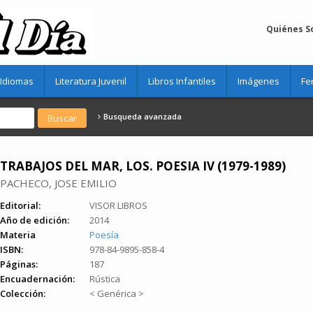
Quiénes 
Idiomas
Literatura Juvenil
Libros Infantiles
Imágenes
Fe
Busqueda avanzada
TRABAJOS DEL MAR, LOS. POESIA IV (1979-1989)
PACHECO, JOSE EMILIO
Editorial:
VISOR LIBROS
Año de edición:
2014
Materia
Poesía
ISBN:
978-84-9895-858-4
Páginas:
187
Encuadernación:
Rústica
Colección:
< Genérica >