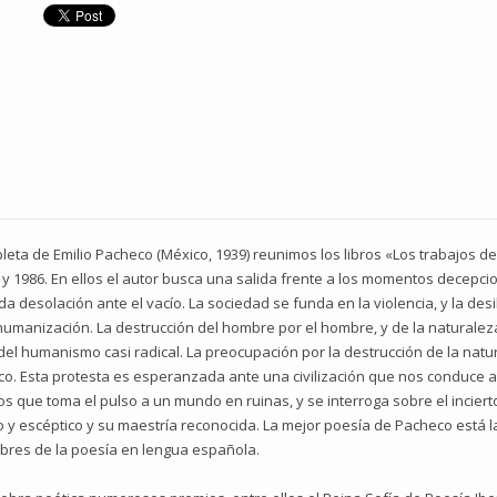
ta de Emilio Pacheco (México, 1939) reunimos los libros «Los trabajos del 
 y 1986. En ellos el autor busca una salida frente a los momentos decepc
desolación ante el vacío. La sociedad se funda en la violencia, y la des
shumanización. La destrucción del hombre por el hombre, y de la naturaleza
del humanismo casi radical. La preocupación por la destrucción de la na
o. Esta protesta es esperanzada ante una civilización que nos conduce al
los que toma el pulso a un mundo en ruinas, y se interroga sobre el incierto
ivo y escéptico y su maestría reconocida. La mejor poesía de Pacheco está 
mbres de la poesía en lengua española.