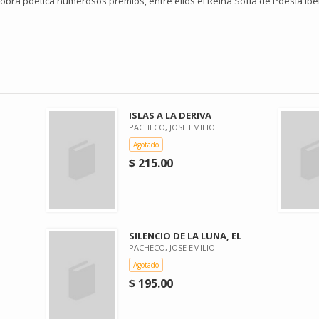
bra poética numerosos premios, entre ellos el Reina Sofía de Poesía Ib
ISLAS A LA DERIVA
PACHECO, JOSE EMILIO
Agotado
$ 215.00
SILENCIO DE LA LUNA, EL
PACHECO, JOSE EMILIO
Agotado
$ 195.00