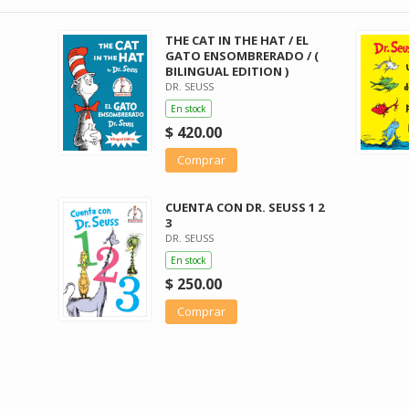
THE CAT IN THE HAT / EL
GATO ENSOMBRERADO / (
BILINGUAL EDITION )
DR. SEUSS
En stock
$ 420.00
Comprar
CUENTA CON DR. SEUSS 1 2
3
DR. SEUSS
En stock
$ 250.00
Comprar