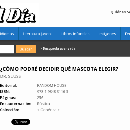
Quiénes 
Idiomas
Literatura Juvenil
Libros Infantiles
Imágenes
Fe
Busqueda avanzada
¿CÓMO PODRÉ DECIDIR QUÉ MASCOTA ELEGIR?
DR. SEUSS
Editorial:
RANDOM HOUSE
ISBN:
978-1-9848-3116-3
Páginas:
256
Encuadernación:
Rústica
Colección:
< Genérica >