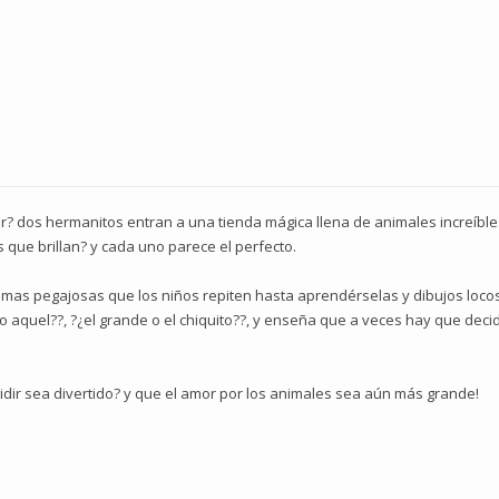
r? dos hermanitos entran a una tienda mágica llena de animales increíble
 que brillan? y cada uno parece el perfecto.
rimas pegajosas que los niños repiten hasta aprendérselas y dibujos locos
aquel??, ?¿el grande o el chiquito??, y enseña que a veces hay que decidi
idir sea divertido? y que el amor por los animales sea aún más grande!