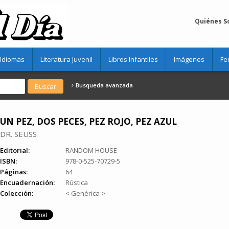
Quiénes 
Idiomas
Literatura Juvenil
Libros Infantiles
Imágenes
Fe
Busqueda avanzada
UN PEZ, DOS PECES, PEZ ROJO, PEZ AZUL
DR. SEUSS
Editorial:
RANDOM HOUSE
ISBN:
978-0-525-70729-5
Páginas:
64
Encuadernación:
Rústica
Colección:
< Genérica >