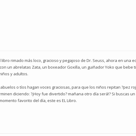
el libro rimado más loco, gracioso y pegajoso de Dr. Seuss, ahora en una e
re, con un abrelatas Zata, un boxeador Goxilla, un guiñador Yoko que bebe
niños y adultos.
 abuelos o tíos hagan voces graciosas, para que los niños repitan ?pez ro
rminen diciendo: ?¡Hoy fue divertido? mañana otro día será!? Si buscas un
 momento favorito del día, este es EL Libro.