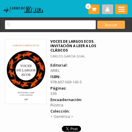
0
VOCES DE LARGOS ECOS.
INVITACIÓN A LEER A LOS
CLÁSICOS
CARLOS GARCIA GUAL
Editorial:
ARIEL
ISBN:
978-607-569-143-5
Páginas:
336
Encuadernación:
Rústica
Colección:
< Genérica >