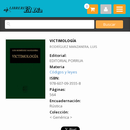
0
VICTIMOLOGÍA
RODRÍGUEZ MANZANERA, LUIS
Editorial:
EDITORIAL PORRUA
Materia
Códigos y leyes
ISBN:
978-607-09-3555-8
Páginas:
564
Encuadernación:
Rústica
Colección:
< Genérica >