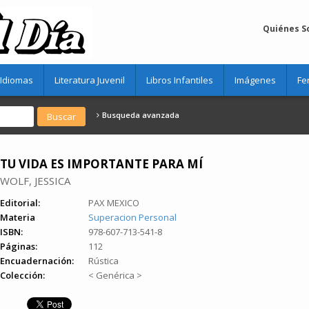
Quiénes 
Idiomas
Literatura Juvenil
Libros Infantiles
Imágenes
Fe
Busqueda avanzada
TU VIDA ES IMPORTANTE PARA MÍ
WOLF, JESSICA
Editorial:
PAX MEXICO
Materia
Superacion Personal
ISBN:
978-607-713-541-8
Páginas:
112
Encuadernación:
Rústica
Colección:
< Genérica >