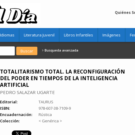
Quiénes 
Idiomas
Literatura Juvenil
Libros Infantiles
Imágenes
Fe
Busqueda avanzada
TOTALITARISMO TOTAL. LA RECONFIGURACIÓN
DEL PODER EN TIEMPOS DE LA INTELIGENCIA
ARTIFICIAL
PEDRO SALAZAR UGARTE
Editorial:
TAURUS
ISBN:
978-607-38-7109-9
Encuadernación:
Rústica
Colección:
< Genérica >