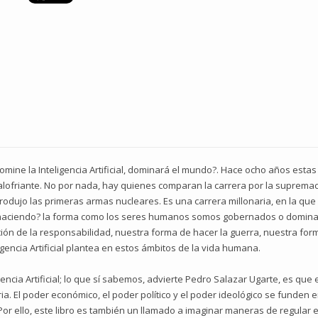
domine la Inteligencia Artificial, dominará el mundo?. Hace ocho años es
lofriante. No por nada, hay quienes comparan la carrera por la supremacía
 produjo las primeras armas nucleares. Es una carrera millonaria, en la qu
á haciendo? la forma como los seres humanos somos gobernados o domina
ión de la responsabilidad, nuestra forma de hacer la guerra, nuestra for
igencia Artificial plantea en estos ámbitos de la vida humana.
ncia Artificial; lo que sí sabemos, advierte Pedro Salazar Ugarte, es que
a. El poder económico, el poder político y el poder ideológico se funden e
or ello, este libro es también un llamado a imaginar maneras de regular e