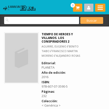
0
TIEMPO DE HEROES Y
VILLANOS. LOS
CONSPIRADORES 2
/
AGUIRRE, EUGENIO
BENITO
/
TAIBO
FRANCISCO MARTIN
/
MORENO
ALEJANDRO ROSAS
Editorial:
PLANETA
Año de edición:
2016
ISBN:
978-607-07-3590-5
Páginas:
232
Colección:
< Genérica >