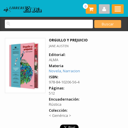
0
ORGULLO Y PREJUICIO
JANE AUSTEN
Editorial:
ALMA
Materia
Novela, Narracion
ISBN:
978-84-10206-56-4
Páginas:
512
Encuadernación:
Rústica
Colección:
< Genérica >