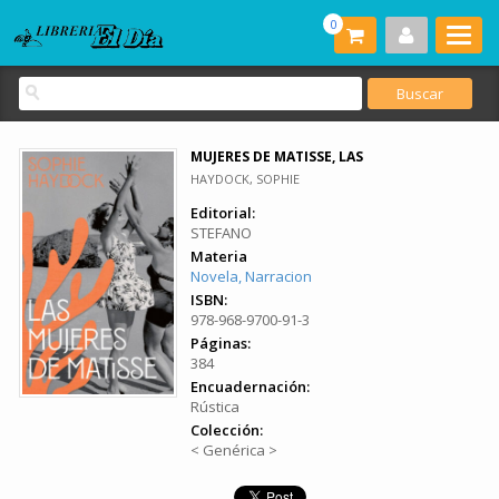
0
MUJERES DE MATISSE, LAS
HAYDOCK, SOPHIE
Editorial:
STEFANO
Materia
Novela, Narracion
ISBN:
978-968-9700-91-3
Páginas:
384
Encuadernación:
Rústica
Colección:
< Genérica >