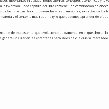
tices importantes ni utilidad. Redescubrirás conceptos económicos y te vo
 a la inversión. Cada capítulo del libro contiene una combinación de ané
dos de las finanzas, las criptomonedas y las inversiones, extractos de los 
la materia y el contexto más reciente (y lo que podemos aprender de él), 
pensable del ecosistema, que evoluciona rápidamente, en el que chocan la 
se ganará un lugar en las estanterías para libros de cualquiera interesado