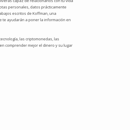
lverás capaz de relacionarlos con tu vida
cdotas personales, datos prácticamente
trabajos escritos de Koffman, una
que te ayudarán a poner la información en
tecnología, las criptomonedas, las
 en comprender mejor el dinero y su lugar