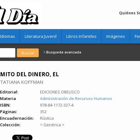
Quiénes 
Idiomas
Literatura Juvenil
Libros Infantiles
Imágenes
Fe
Busqueda avanzada
MITO DEL DINERO, EL
TATIANA KOFFMAN
Editorial:
EDICIONES OBELISCO
Materia
Administración de Recursos Humanos
ISBN:
978-84-1172-337-4
Páginas:
352
Encuadernación:
Rústica
Colección:
< Genérica >