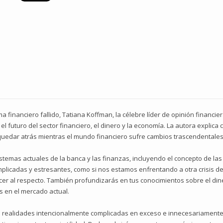
ma financiero fallido, Tatiana Koffman, la célebre líder de opinión financi
el futuro del sector financiero, el dinero y la economía. La autora explica
quedar atrás mientras el mundo financiero sufre cambios trascendentales 
istemas actuales de la banca y las finanzas, incluyendo el concepto de l
licadas y estresantes, como si nos estamos enfrentando a otra crisis de 
er al respecto. También profundizarás en tus conocimientos sobre el dine
s en el mercado actual.
as realidades intencionalmente complicadas en exceso e innecesariamente