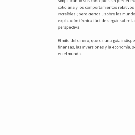
simplificando sus conceptos sin perder ma
cotidiana y los comportamientos relativos
increíbles (¡pero ciertos! ) sobre los mun
explicación técnica fácil de seguir sobre 
perspectiva.
El mito del dinero, que es una guía indis
finanzas, las inversiones y la economía, 
en el mundo.