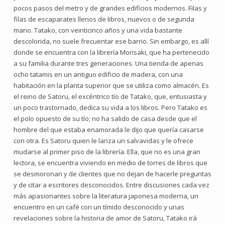
pocos pasos del metro y de grandes edificios modernos. Filas y
filas de escaparates llenos de libros, nuevos o de segunda
mano. Tatako, con veinticinco años y una vida bastante
descolorida, no suele frecuentar ese barrio. Sin embargo, es allí
donde se encuentra con la librería Morisaki, que ha pertenecido
a su familia durante tres generaciones. Una tienda de apenas
ocho tatamis en un antiguo edificio de madera, con una
habitación en la planta superior que se utiliza como almacén. Es
el reino de Satoru, el excéntrico tío de Tatako, que, entusiasta y
un poco trastornado, dedica su vida a los libros. Pero Tatako es
el polo opuesto de su tío; no ha salido de casa desde que el
hombre del que estaba enamorada le dijo que quería casarse
con otra. Es Satoru quien le lanza un salvavidas y le ofrece
mudarse al primer piso de la librería. Ella, que no es una gran
lectora, se encuentra viviendo en medio de torres de libros que
se desmoronan y de clientes que no dejan de hacerle preguntas
y de citar a escritores desconocidos. Entre discusiones cada vez
más apasionantes sobre la literatura japonesa moderna, un
encuentro en un café con un tímido desconocido y unas
revelaciones sobre la historia de amor de Satoru, Tatako irá