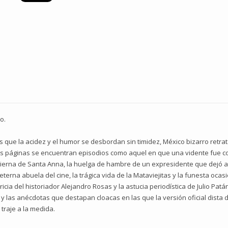
o.
s que la acidez y el humor se desbordan sin timidez, México bizarro retrat
sus páginas se encuentran episodios como aquel en que una vidente fue co
 pierna de Santa Anna, la huelga de hambre de un expresidente que dejó al 
eterna abuela del cine, la trágica vida de la Mataviejitas y la funesta ocas
ricia del historiador Alejandro Rosas y la astucia periodística de Julio Pa
 las anécdotas que destapan cloacas en las que la versión oficial dista de
traje a la medida.