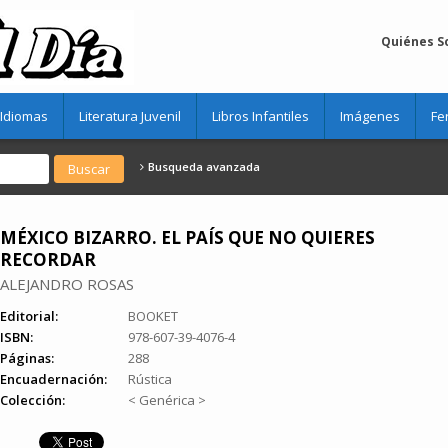
Quiénes 
Idiomas
Literatura Juvenil
Libros Infantiles
Imágenes
Fe
Busqueda avanzada
MÉXICO BIZARRO. EL PAÍS QUE NO QUIERES
RECORDAR
ALEJANDRO ROSAS
Editorial:
BOOKET
ISBN:
978-607-39-4076-4
Páginas:
288
Encuadernación:
Rústica
Colección:
< Genérica >