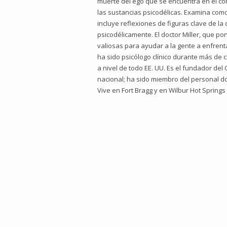
muerte del ego que se encuentra en el cor
las sustancias psicodélicas. Examina como
incluye reflexiones de figuras clave de 
psicodélicamente. El doctor Miller, que p
valiosas para ayudar a la gente a enfrenta
ha sido psicólogo clínico durante más de 
a nivel de todo EE. UU. Es el fundador del
nacional; ha sido miembro del personal do
Vive en Fort Bragg y en Wilbur Hot Springs (