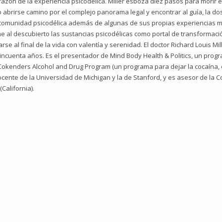
azón de la experiencia psicodélica. Miller esboza diez pasos para morir 
 abrirse camino por el complejo panorama legal y encontrar al guía, la do
la comunidad psicodélica además de algunas de sus propias experiencias m
one al descubierto las sustancias psicodélicas como portal de transforma
rse al final de la vida con valentía y serenidad. El doctor Richard Louis 
cincuenta años. Es el presentador de Mind Body Health & Politics, un prog
 Cokenders Alcohol and Drug Program (un programa para dejar la cocaína, e
cente de la Universidad de Michigan y la de Stanford, y es asesor de la C
California).