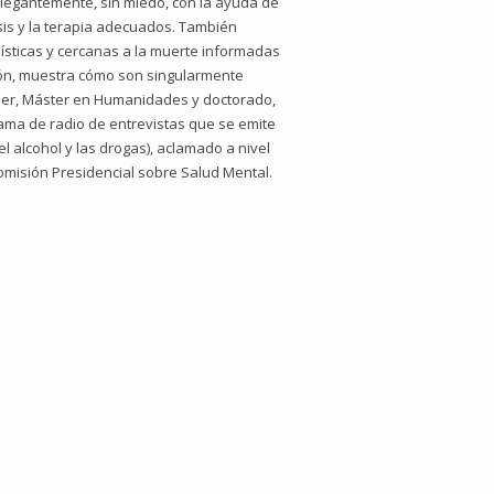
elegantemente, sin miedo, con la ayuda de
sis y la terapia adecuados. También
ísticas y cercanas a la muerte informadas
ción, muestra cómo son singularmente
Miller, Máster en Humanidades y doctorado,
rama de radio de entrevistas que se emite
l alcohol y las drogas), aclamado a nivel
omisión Presidencial sobre Salud Mental.