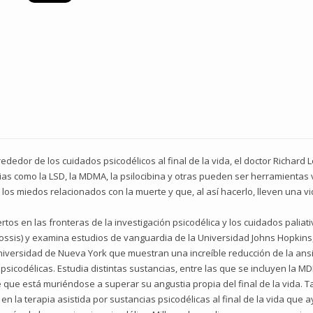
dor de los cuidados psicodélicos al final de la vida, el doctor Richard Lo
as como la LSD, la MDMA, la psilocibina y otras pueden ser herramientas 
los miedos relacionados con la muerte y que, al así hacerlo, lleven una vi
tos en las fronteras de la investigación psicodélica y los cuidados paliati
ssis) y examina estudios de vanguardia de la Universidad Johns Hopkins, 
 Universidad de Nueva York que muestran una increíble reducción de la a
sicodélicas. Estudia distintas sustancias, entre las que se incluyen la MDM
ue está muriéndose a superar su angustia propia del final de la vida. 
n la terapia asistida por sustancias psicodélicas al final de la vida que a