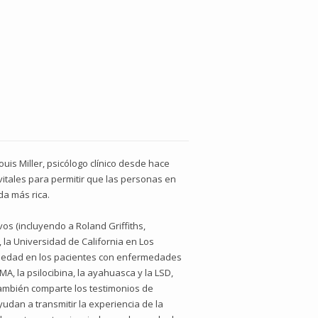
uis Miller, psicólogo clínico desde hace
vitales para permitir que las personas en
da más rica.
vos (incluyendo a Roland Griffiths,
la Universidad de California en Los
nsiedad en los pacientes con enfermedades
A, la psilocibina, la ayahuasca y la LSD,
También comparte los testimonios de
yudan a transmitir la experiencia de la