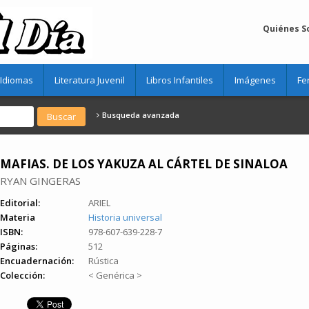
Quiénes 
Idiomas
Literatura Juvenil
Libros Infantiles
Imágenes
Fe
Busqueda avanzada
MAFIAS. DE LOS YAKUZA AL CÁRTEL DE SINALOA
RYAN GINGERAS
Editorial:
ARIEL
Materia
Historia universal
ISBN:
978-607-639-228-7
Páginas:
512
Encuadernación:
Rústica
Colección:
< Genérica >