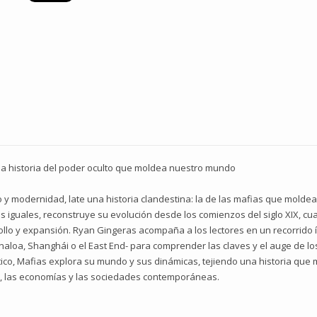
: la historia del poder oculto que moldea nuestro mundo
 y modernidad, late una historia clandestina: la de las mafias que molde
es iguales, reconstruye su evolución desde los comienzos del siglo XIX, cu
llo y expansión. Ryan Gingeras acompaña a los lectores en un recorrido í
naloa, Shanghái o el East End- para comprender las claves y el auge de lo
ético, Mafias explora su mundo y sus dinámicas, tejiendo una historia qu
os, las economías y las sociedades contemporáneas.