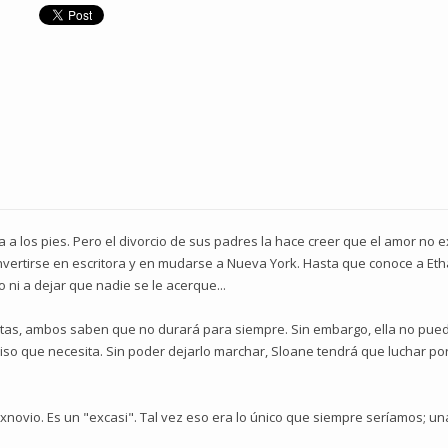
a los pies. Pero el divorcio de sus padres la hace creer que el amor no exi
nvertirse en escritora y en mudarse a Nueva York. Hasta que conoce a Eth
ni a dejar que nadie se le acerque...
tas, ambos saben que no durará para siempre. Sin embargo, ella no puede
iso que necesita. Sin poder dejarlo marchar, Sloane tendrá que luchar p
exnovio. Es un "excasi". Tal vez eso era lo único que siempre seríamos; un