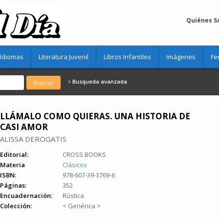
Quiénes 
Idiomas
Literatura Juvenil
Libros Infantiles
Imágenes
Fe
Busqueda avanzada
LLÁMALO COMO QUIERAS. UNA HISTORIA DE
CASI AMOR
ALISSA DEROGATIS
Editorial:
CROSS BOOKS
Materia
Clásicos
ISBN:
978-607-39-3769-6
Páginas:
352
Encuadernación:
Rústica
Colección:
< Genérica >