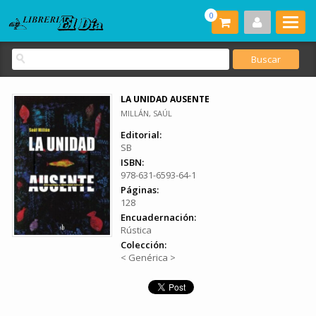
0
LA UNIDAD AUSENTE
MILLÁN, SAÚL
Editorial:
SB
ISBN:
978-631-6593-64-1
Páginas:
128
Encuadernación:
Rústica
Colección:
< Genérica >