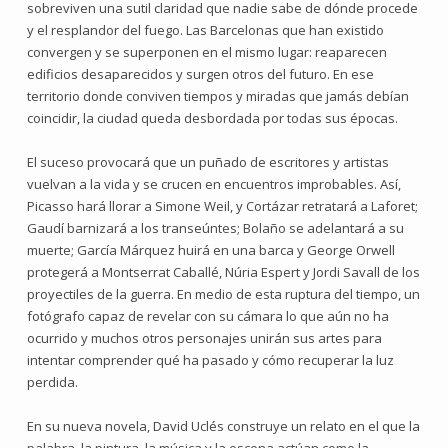
sobreviven una sutil claridad que nadie sabe de dónde procede
y el resplandor del fuego. Las Barcelonas que han existido
convergen y se superponen en el mismo lugar: reaparecen
edificios desaparecidos y surgen otros del futuro. En ese
territorio donde conviven tiempos y miradas que jamás debían
coincidir, la ciudad queda desbordada por todas sus épocas.
El suceso provocará que un puñado de escritores y artistas
vuelvan a la vida y se crucen en encuentros improbables. Así,
Picasso hará llorar a Simone Weil, y Cortázar retratará a Laforet;
Gaudí barnizará a los transeúntes; Bolaño se adelantará a su
muerte; García Márquez huirá en una barca y George Orwell
protegerá a Montserrat Caballé, Núria Espert y Jordi Savall de los
proyectiles de la guerra. En medio de esta ruptura del tiempo, un
fotógrafo capaz de revelar con su cámara lo que aún no ha
ocurrido y muchos otros personajes unirán sus artes para
intentar comprender qué ha pasado y cómo recuperar la luz
perdida.
En su nueva novela, David Uclés construye un relato en el que la