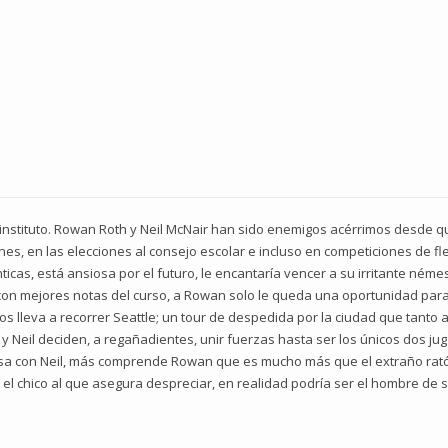
de instituto. Rowan Roth y Neil McNair han sido enemigos acérrimos desde q
nes, en las elecciones al consejo escolar e incluso en competiciones de 
cas, está ansiosa por el futuro, le encantaría vencer a su irritante némesi
con mejores notas del curso, a Rowan solo le queda una oportunidad para
os lleva a recorrer Seattle; un tour de despedida por la ciudad que tanto
 y Neil deciden, a regañadientes, unir fuerzas hasta ser los únicos dos j
asa con Neil, más comprende Rowan que es mucho más que el extraño rató
s, el chico al que asegura despreciar, en realidad podría ser el hombre 