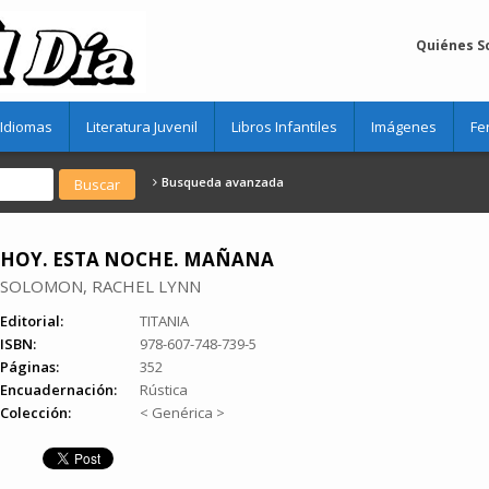
Quiénes 
Idiomas
Literatura Juvenil
Libros Infantiles
Imágenes
Fe
Busqueda avanzada
HOY. ESTA NOCHE. MAÑANA
SOLOMON, RACHEL LYNN
Editorial:
TITANIA
ISBN:
978-607-748-739-5
Páginas:
352
Encuadernación:
Rústica
Colección:
< Genérica >