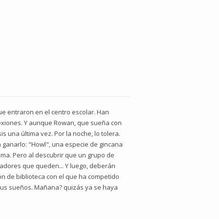
ue entraron en el centro escolar. Han
flexiones. Y aunque Rowan, que sueña con
s una última vez. Por la noche, lo tolera.
 ganarlo: "Howl", una especie de gincana
 ama. Pero al descubrir que un grupo de
ugadores que queden... Y luego, deberán
n de biblioteca con el que ha competido
de sus sueños. Mañana? quizás ya se haya