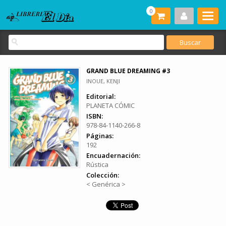
0
GRAND BLUE DREAMING #3
INOUE, KENJI
Editorial:
PLANETA CÓMIC
ISBN:
978-84-1140-266-8
Páginas:
192
Encuadernación:
Rústica
Colección:
< Genérica >