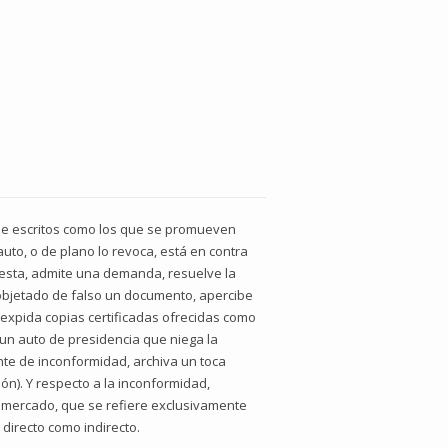
s de escritos como los que se promueven
uto, o de plano lo revoca, está en contra
uesta, admite una demanda, resuelve la
 objetado de falso un documento, apercibe
expida copias certificadas ofrecidas como
un auto de presidencia que niega la
nte de inconformidad, archiva un toca
n). Y respecto a la inconformidad,
l mercado, que se refiere exclusivamente
directo como indirecto.