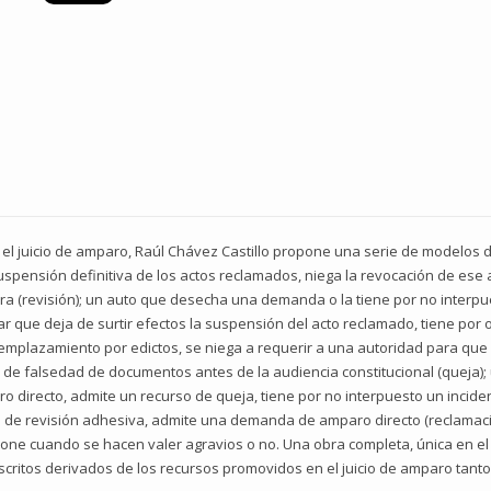
en el juicio de amparo, Raúl Chávez Castillo propone una serie de modelo
uspensión definitiva de los actos reclamados, niega la revocación de ese a
era (revisión); un auto que desecha una demanda o la tiene por no interp
ar que deja de surtir efectos la suspensión del acto reclamado, tiene por
emplazamiento por edictos, se niega a requerir a una autoridad para que 
de falsedad de documentos antes de la audiencia constitucional (queja); 
ro directo, admite un recurso de queja, tiene por no interpuesto un incide
 de revisión adhesiva, admite una demanda de amparo directo (reclamació
pone cuando se hacen valer agravios o no. Una obra completa, única en e
critos derivados de los recursos promovidos en el juicio de amparo tanto 