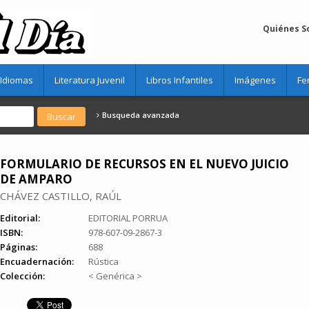
Quiénes 
Idiomas
Literatura Juvenil
Libros Infantiles
Imágenes
Fe
Busqueda avanzada
FORMULARIO DE RECURSOS EN EL NUEVO JUICIO
DE AMPARO
CHÁVEZ CASTILLO, RAÚL
Editorial:
EDITORIAL PORRUA
ISBN:
978-607-09-2867-3
Páginas:
688
Encuadernación:
Rústica
Colección:
< Genérica >