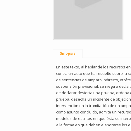
Sinopsis
En este texto, al hablar de los recursos 
contra un auto que ha resuelto sobre la s
de sentencias de amparo indirecto, etcét
suspensión provisional, se niega a declar
de declarar desierta una prueba, ordena 
prueba, desecha un incidente de objeción 
intervención en la tramitación de un ampa
como asunto concluido, admite un recurso
modelos de escritos en que ésta se inter
a la forma en que deben elaborarse los es