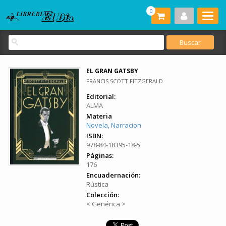
0
EL GRAN GATSBY
FRANCIS SCOTT FITZGERALD
Editorial:
ALMA
Materia
Novela, Narracion
ISBN:
978-84-18395-18-5
Páginas:
176
Encuadernación:
Rústica
Colección:
< Genérica >