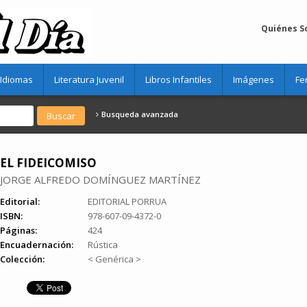
Quiénes 
Idiomas
Literatura Juvenil
Libros Infantiles
Imágenes
Fe
Busqueda avanzada
EL FIDEICOMISO
JORGE ALFREDO DOMÍNGUEZ MARTÍNEZ
Editorial:
EDITORIAL PORRUA
ISBN:
978-607-09-4372-0
Páginas:
424
Encuadernación:
Rústica
Colección:
< Genérica >