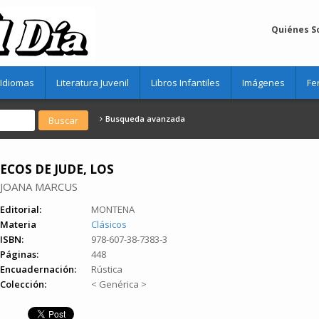
Quiénes 
Idiomas
Literatura Juvenil
Libros Infantiles
Imágenes
Fe
Busqueda avanzada
ECOS DE JUDE, LOS
JOANA MARCUS
Editorial:
MONTENA
Materia
Clásicos
ISBN:
978-607-38-7383-3
Páginas:
448
Encuadernación:
Rústica
Colección:
< Genérica >