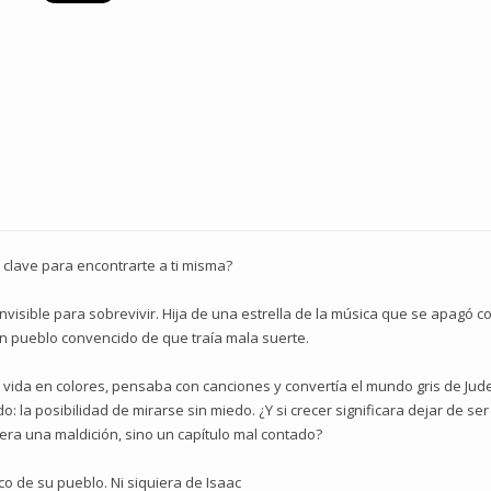
la clave para encontrarte a ti misma?
visible para sobrevivir. Hija de una estrella de la música que se apagó c
un pueblo convencido de que traía mala suerte.
a vida en colores, pensaba con canciones y convertía el mundo gris de Jude
la posibilidad de mirarse sin miedo. ¿Y si crecer significara dejar de ser la
fuera una maldición, sino un capítulo mal contado?
co de su pueblo. Ni siquiera de Isaac