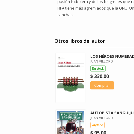
pasión futbolera y de los feligreses que r
FIFA tiene más agremiados que la ONU. Un
canchas.
Otros libros del autor
LOS HÉROES NUMERA
JUAN VILLORO
En stock
$ 330.00
Comprar
AUTOPISTA SANGUIJU
JUAN VILLORO
Agotado
$ 95.00