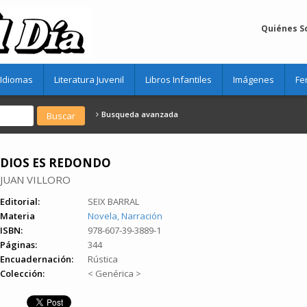
Quiénes 
Idiomas
Literatura Juvenil
Libros Infantiles
Imágenes
Fe
Busqueda avanzada
DIOS ES REDONDO
JUAN VILLORO
Editorial:
SEIX BARRAL
Materia
Novela, Narración
ISBN:
978-607-39-3889-1
Páginas:
344
Encuadernación:
Rústica
Colección:
< Genérica >