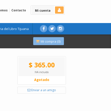
Somos
Contacto
Mi cuenta
ria del Libro Tijuana
Mi compra (
0
)
$ 365.00
IVA incluido
Agotado
Enviar a un amigo