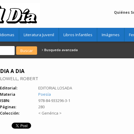
Quiénes 
Idiomas
Literatura Juvenil
Libros Infantiles
Imágenes
Fe
Busqueda avanzada
DIA A DIA
LOWELL, ROBERT
Editorial:
EDITORIAL LOSADA
Materia
Poesía
ISBN:
978-84-933296-3-1
Páginas:
280
Colección:
< Genérica >