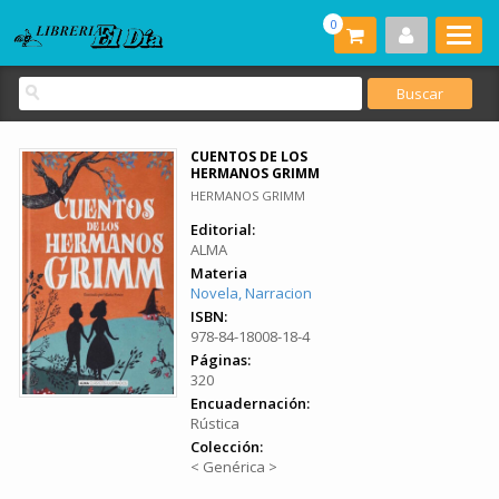
0
CUENTOS DE LOS
HERMANOS GRIMM
HERMANOS GRIMM
Editorial:
ALMA
Materia
Novela, Narracion
ISBN:
978-84-18008-18-4
Páginas:
320
Encuadernación:
Rústica
Colección:
< Genérica >