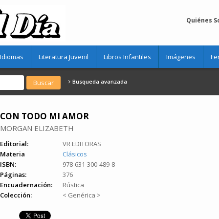
Quiénes 
Idiomas
Literatura Juvenil
Libros Infantiles
Imágenes
Fe
Busqueda avanzada
CON TODO MI AMOR
MORGAN ELIZABETH
Editorial:
VR EDITORAS
Materia
Clásicos
ISBN:
978-631-300-489-8
Páginas:
376
Encuadernación:
Rústica
Colección:
< Genérica >