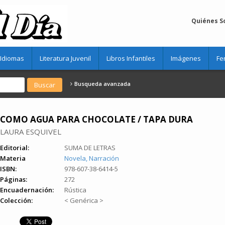
Quiénes 
Idiomas
Literatura Juvenil
Libros Infantiles
Imágenes
Fe
Busqueda avanzada
COMO AGUA PARA CHOCOLATE / TAPA DURA
LAURA ESQUIVEL
Editorial:
SUMA DE LETRAS
Materia
Novela, Narración
ISBN:
978-607-38-6414-5
Páginas:
272
Encuadernación:
Rústica
Colección:
< Genérica >