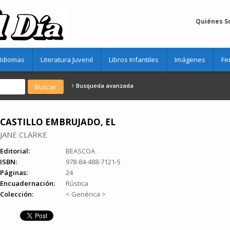
Quiénes 
Idiomas
Literatura Juvenil
Libros Infantiles
Imágenes
Fe
Busqueda avanzada
CASTILLO EMBRUJADO, EL
JANE CLARKE
Editorial:
BEASCOA
ISBN:
978-84-488-7121-5
Páginas:
24
Encuadernación:
Rústica
Colección:
< Genérica >