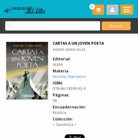
0
CARTAS A UN JOVEN POETA
RAINER MARIA RILKE
Editorial:
ALMA
Materia
Novela, Narracion
ISBN:
978-84-19599-62-9
Páginas:
96
Encuadernación:
Rústica
Colección:
< Genérica >