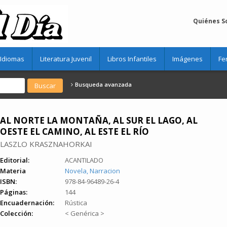
Quiénes 
Idiomas
Literatura Juvenil
Libros Infantiles
Imágenes
Fe
Busqueda avanzada
AL NORTE LA MONTAÑA, AL SUR EL LAGO, AL
OESTE EL CAMINO, AL ESTE EL RÍO
LASZLO KRASZNAHORKAI
Editorial:
ACANTILADO
Materia
Novela, Narracion
ISBN:
978-84-96489-26-4
Páginas:
144
Encuadernación:
Rústica
Colección:
< Genérica >