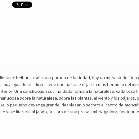
 la línea de Keihan, a sólo una parada de la ciudad, hay un monasterio. Una
o muy lejos de allí, dicen, tiene que hallarse el jardín más hermoso del mu
erior. Una construcción sutil ha dado forma a la naturaleza, cada cosa ti
inuciosa sobre la naturaleza, sobre las plantas, el viento y los pájaros, 
que lo pequeño devenga grande, desplazar lo secreto al centro de atención,
e viaje literario al Japón, un libro de una prosa embriagadora, fascinant