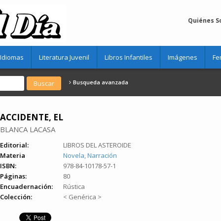
Quiénes 
Idiomas
Literatura Juvenil
Libros Infantiles
Imágenes
Fe
Busqueda avanzada
ACCIDENTE, EL
BLANCA LACASA
Editorial:
LIBROS DEL ASTEROIDE
Materia
Novela, Narración
ISBN:
978-84-10178-57-1
Páginas:
80
Encuadernación:
Rústica
Colección:
< Genérica >