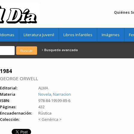
Quiénes 
Idiomas
Literatura Juvenil
Libros Infantiles
Imágenes
Fe
Busqueda avanzada
1984
GEORGE ORWELL
Editorial:
ALMA
Materia
Novela, Narracion
ISBN:
978-84-19599-89-6
Páginas:
432
Encuadernación:
Rústica
Colección:
< Genérica >