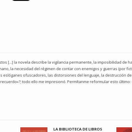
ctos [...] la novela describe la vigilancia permanente, la imposibilidad de 
no, la necesidad del régimen de contar con enemigos y guerras (por ficti
, los eslóganes ofuscadores, las distorsiones del lenguaje, la destrucción 
 recuerdo»?; todo ello me impresionó. Permítanme reformular esto último: 
LA BIBLIOTECA DE LIBROS