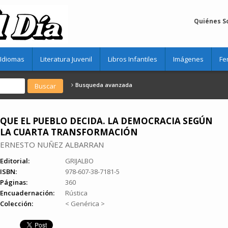
Quiénes 
Idiomas
Literatura Juvenil
Libros Infantiles
Imágenes
Fe
Busqueda avanzada
QUE EL PUEBLO DECIDA. LA DEMOCRACIA SEGÚN
LA CUARTA TRANSFORMACIÓN
ERNESTO NUÑEZ ALBARRAN
Editorial:
GRIJALBO
ISBN:
978-607-38-7181-5
Páginas:
360
Encuadernación:
Rústica
Colección:
< Genérica >