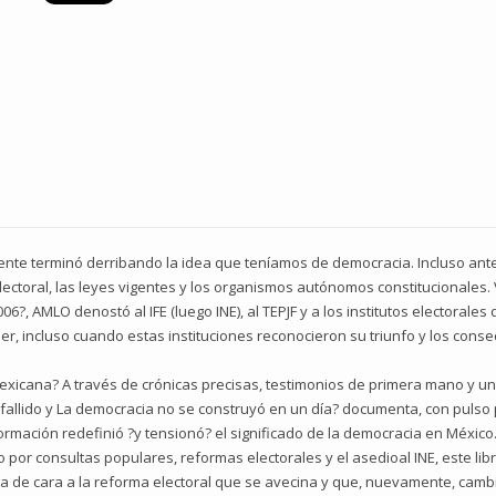
te terminó derribando la idea que teníamos de democracia. Incluso antes
lectoral, las leyes vigentes y los organismos autónomos constitucionales.
?, AMLO denostó al IFE (luego INE), al TEPJF y a los institutos electorales d
er, incluso cuando estas instituciones reconocieron su triunfo y los cons
exicana? A través de crónicas precisas, testimonios de primera mano y un
fallido y La democracia no se construyó en un día? documenta, con pulso p
ormación redefinió ?y tensionó? el significado de la democracia en México
o por consultas populares, reformas electorales y el asedioal INE, este li
a de cara a la reforma electoral que se avecina y que, nuevamente, cambi