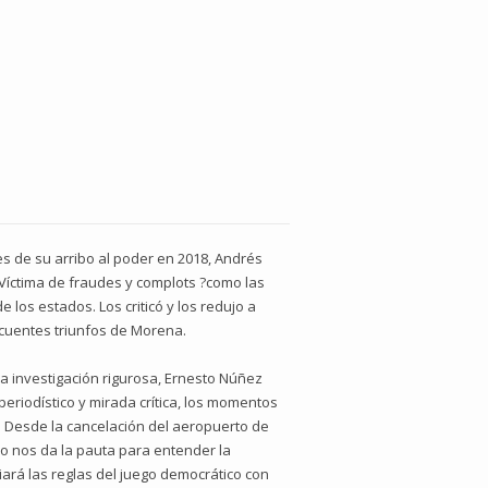
 de su arribo al poder en 2018, Andrés
 Víctima de fraudes y complots ?como las
e los estados. Los criticó y los redujo a
ecuentes triunfos de Morena.
a investigación rigurosa, Ernesto Núñez
eriodístico y mirada crítica, los momentos
. Desde la cancelación del aeropuerto de
bro nos da la pauta para entender la
ará las reglas del juego democrático con