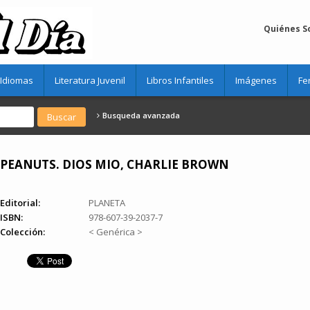
Quiénes 
Idiomas
Literatura Juvenil
Libros Infantiles
Imágenes
Fe
Busqueda avanzada
PEANUTS. ­DIOS MIO, CHARLIE BROWN
Editorial:
PLANETA
ISBN:
978-607-39-2037-7
Colección:
< Genérica >