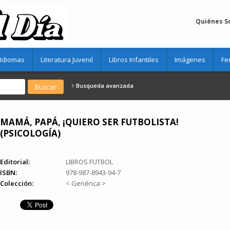
Quiénes 
Idiomas
Literatura Juvenil
Libros Infantiles
Imágenes
Fe
Busqueda avanzada
MAMÁ, PAPÁ, ¡QUIERO SER FUTBOLISTA!
(PSICOLOGÍA)
Editorial:
LIBROS FUTBOL
ISBN:
978-987-8943-94-7
Colección:
< Genérica >